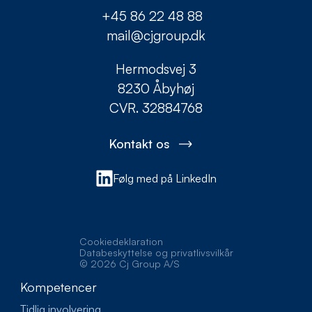
+45 86 22 48 88
mail@cjgroup.dk
Hermodsvej 3
8230 Åbyhøj
CVR. 32884768
Kontakt os
Følg med på LinkedIn
Cookiedeklaration
Databeskyttelse og privatlivsvilkår
© 2026 Cj Group A/S
Kompetencer
Tidlig involvering