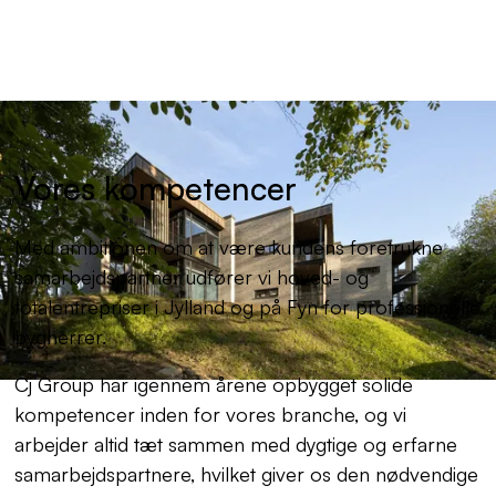
Vores kompetencer
Med ambitionen om at være kundens foretrukne
samarbejdspartner udfører vi hoved- og
totalentrepriser i Jylland og på Fyn for professionelle
bygherrer.
Cj Group har igennem årene opbygget solide
kompetencer inden for vores branche, og vi
arbejder altid tæt sammen med dygtige og erfarne
samarbejdspartnere, hvilket giver os den nødvendige